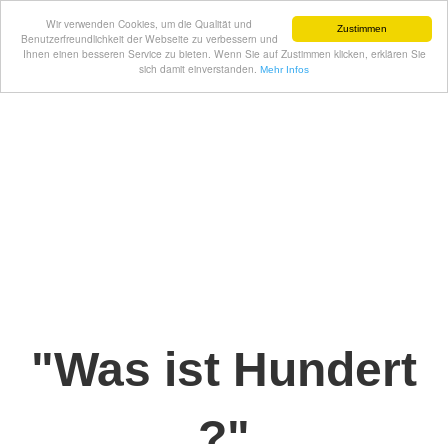
Wir verwenden Cookies, um die Qualität und
Zustimmen
Benutzerfreundlichkeit der Webseite zu verbessern und
Ihnen einen besseren Service zu bieten. Wenn Sie auf Zustimmen klicken, erklären Sie
sich damit einverstanden.
Mehr Infos
"Was ist Hundert
?"