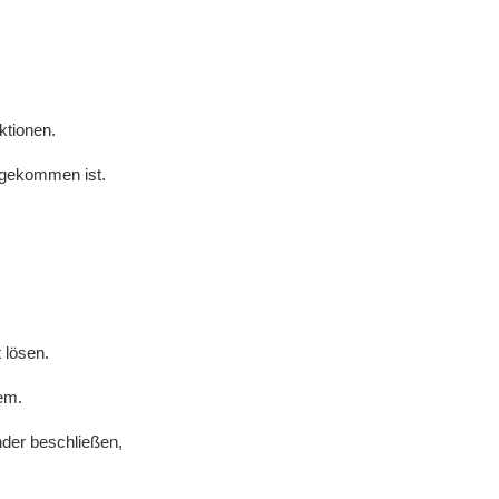
ktionen.
d gekommen ist.
t lösen.
em.
der beschließen,