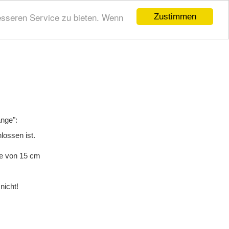
esseren Service zu bieten. Wenn
Zustimmen
ange":
ossen ist.
ke von 15 cm
nicht!