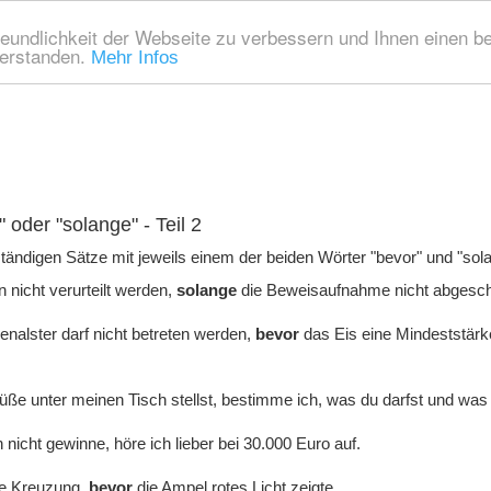
eundlichkeit der Webseite zu verbessern und Ihnen einen b
verstanden.
Mehr Infos
oder "solange" - Teil 2
tändigen Sätze mit jeweils einem der beiden Wörter "bevor" und "sol
 nicht verurteilt werden,
solange
die Beweisaufnahme nicht abgeschl
nalster darf nicht betreten werden,
bevor
das Eis eine Mindeststär
ße unter meinen Tisch stellst, bestimme ich, was du darfst und was 
n nicht gewinne, höre ich lieber bei 30.000 Euro auf.
ie Kreuzung,
bevor
die Ampel rotes Licht zeigte.