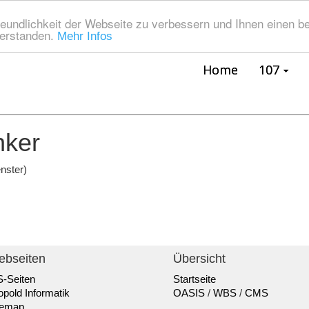
eundlichkeit der Webseite zu verbessern und Ihnen einen b
verstanden.
Mehr Infos
Home
107
nker
nster)
ebseiten
Übersicht
-Seiten
Startseite
opold Informatik
OASIS
/
WBS
/
CMS
temap