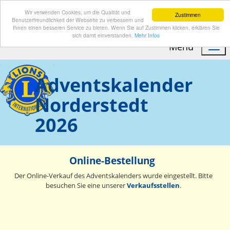
Wir verwenden Cookies, um die Qualität und
Zustimmen
Benutzerfreundlichkeit der Webseite zu verbessern und
Ihnen einen besseren Service zu bieten. Wenn Sie auf Zustimmen klicken, erklären Sie
sich damit einverstanden.
Mehr Infos
Menu
Adventskalender
Norderstedt
2026
Online-Bestellung
Der Online-Verkauf des Adventskalenders wurde eingestellt. Bitte
besuchen Sie eine unserer
Verkaufsstellen
.