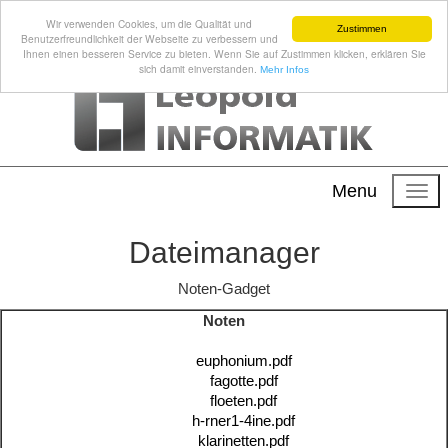
Wir verwenden Cookies, um die Qualität und
Zustimmen
Benutzerfreundlichkeit der Webseite zu verbessern und
Ihnen einen besseren Service zu bieten. Wenn Sie auf Zustimmen klicken, erklären Sie
sich damit einverstanden.
Mehr Infos
Menu
Dateimanager
Noten-Gadget
Noten
euphonium.pdf
fagotte.pdf
floeten.pdf
h-rner1-4ine.pdf
klarinetten.pdf